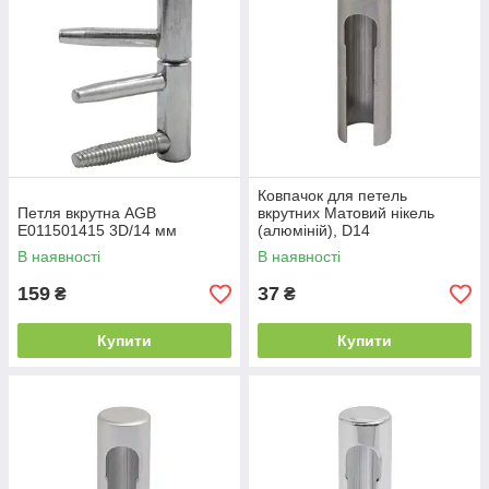
Ковпачок для петель
Петля вкрутна AGB
вкрутних Матовий нікель
E011501415 3D/14 мм
(алюміній), D14
В наявності
В наявності
159
37
₴
₴
Купити
Купити