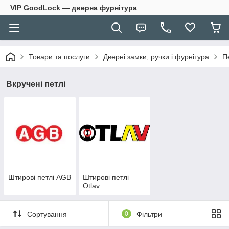
VIP GoodLock — дверна фурнітура
Товари та послуги
Дверні замки, ручки і фурнітура
П
Вкручені петлі
Штирові петлі AGB
Штирові петлі
Otlav
Сортування
0
Фільтри