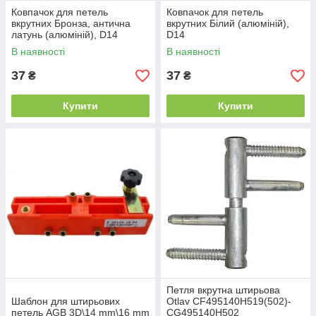
Ковпачок для петель
Ковпачок для петель
вкрутних Бронза, антична
вкрутних Білий (алюміній),
латунь (алюміній), D14
D14
В наявності
В наявності
37
37
₴
₴
Купити
Купити
Петля вкрутна штирьова
Шаблон для штирьових
Otlav CF495140H519(502)-
петель AGB 3D\14 mm\16 mm
CG495140H502