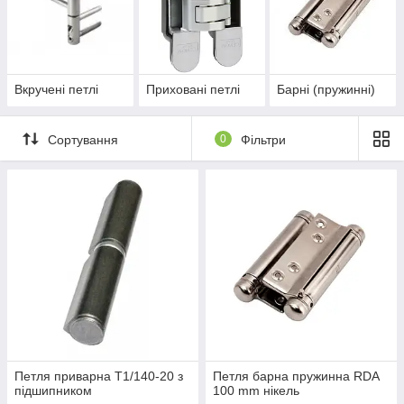
Вкручені петлі
Приховані петлі
Барні (пружинні)
Сортування
0
Фільтри
Петля приварна T1/140-20 з
Петля барна пружинна RDA
підшипником
100 mm нікель