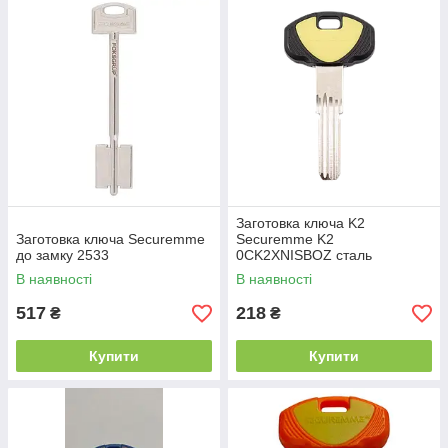
Заготовка ключа K2
Заготовка ключа Securemme
Securemme K2
до замку 2533
0CK2XNISBOZ сталь
нержавіюча
В наявності
В наявності
517
218
₴
₴
Купити
Купити