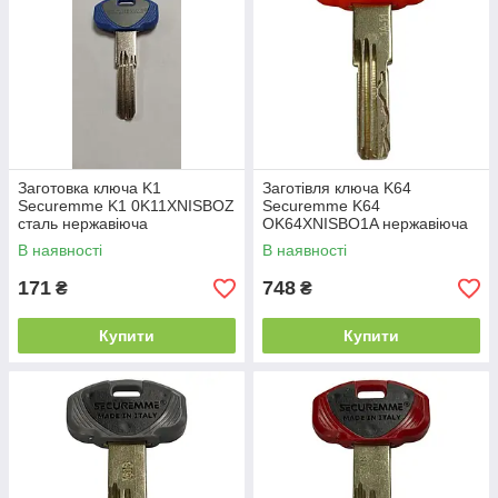
Заготовка ключа K1
Заготівля ключа K64
Securemme K1 0K11XNISBOZ
Securemme K64
сталь нержавіюча
OK64XNISBO1A нержавіюча
сталь
В наявності
В наявності
171
748
₴
₴
Купити
Купити