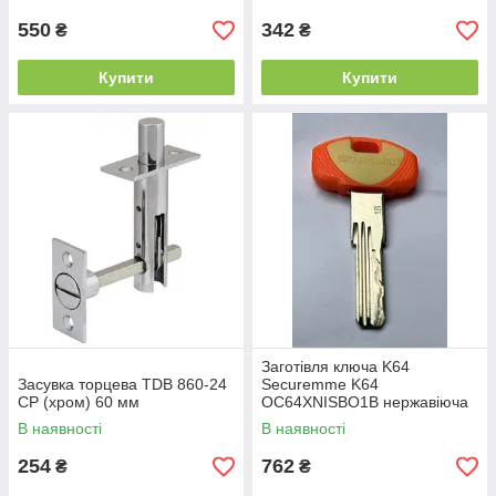
550
342
₴
₴
Купити
Купити
Заготівля ключа K64
Засувка торцева TDB 860-24
Securemme K64
CP (хром) 60 мм
OС64XNISBO1B нержавіюча
сталь (55107)
В наявності
В наявності
254
762
₴
₴