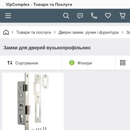
VipComplex - Товари та Послуги
Товари та послуги
Дверні замки, ручки і фурнітура
З
Замки для дверей вузькопрофільних
Сортування
0
Фільтри