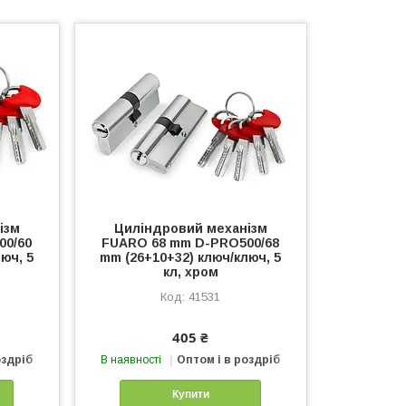
ізм
Циліндровий механізм
00/60
FUARO 68 mm D-PRO500/68
юч, 5
mm (26+10+32) ключ/ключ, 5
кл, хром
41531
405 ₴
оздріб
В наявності
Оптом і в роздріб
Купити