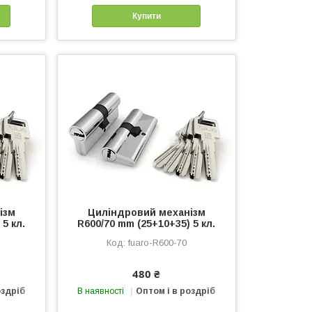
Купити
ізм
Циліндровий механізм
5 кл.
R600/70 mm (25+10+35) 5 кл.
fuaro-R600-70
480 ₴
оздріб
В наявності
Оптом і в роздріб