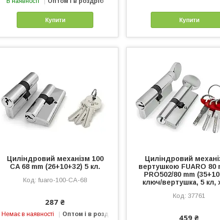
В наявності
Оптом і в роздріб
Купити
Купити
Циліндровий механізм 100
Циліндровий механі
CA 68 mm (26+10+32) 5 кл.
вертушкою FUARO 80 
PRO502/80 mm (35+10
fuaro-100-CA-68
ключ/вертушка, 5 кл,
37761
287 ₴
Немає в наявності
Оптом і в роздріб
459 ₴