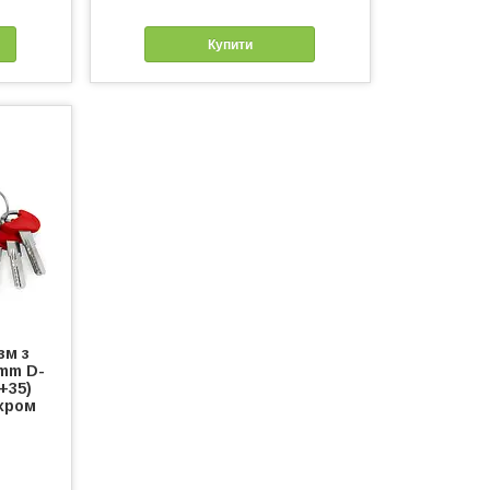
Купити
зм з
mm D-
+35)
 хром