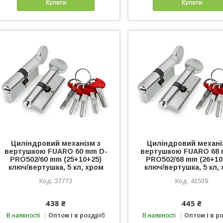
Купити
Купити
Циліндровий механізм з
Циліндровий механі
вертушкою FUARO 60 mm D-
вертушкою FUARO 68 
PRO502/60 mm (25+10+25)
PRO502/68 mm (26+10
ключ/вертушка, 5 кл, хром
ключ/вертушка, 5 кл,
37773
41539
438 ₴
445 ₴
В наявності
Оптом і в роздріб
В наявності
Оптом і в р