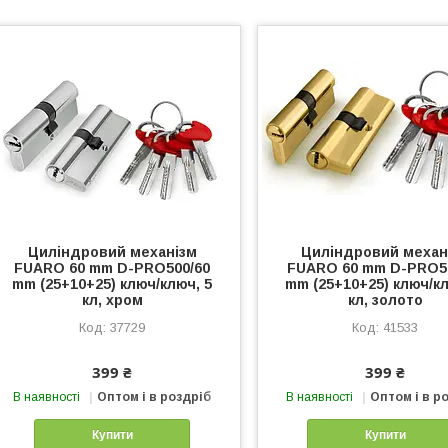
Циліндровий механізм
Циліндровий механ
FUARO 60 mm D-PRO500/60
FUARO 60 mm D-PRO5
mm (25+10+25) ключ/ключ, 5
mm (25+10+25) ключ/кл
кл, хром
кл, золото
37729
41533
399 ₴
399 ₴
В наявності
Оптом і в роздріб
В наявності
Оптом і в р
Купити
Купити