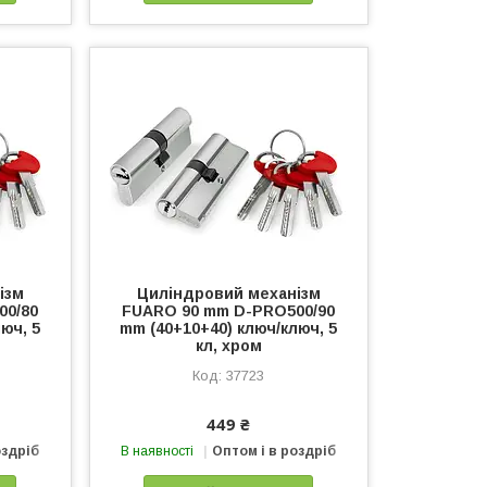
ізм
Циліндровий механізм
00/80
FUARO 90 mm D-PRO500/90
юч, 5
mm (40+10+40) ключ/ключ, 5
кл, хром
37723
449 ₴
оздріб
В наявності
Оптом і в роздріб