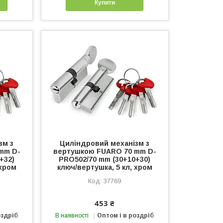
Купити
зм з
Циліндровий механізм з
mm D-
вертушкою FUARO 70 mm D-
+32)
PRO502/70 mm (30+10+30)
 хром
ключ/вертушка, 5 кл, хром
37769
453 ₴
оздріб
В наявності
Оптом і в роздріб