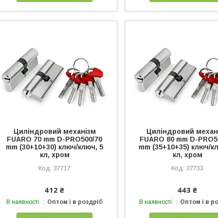
Циліндровий механізм
Циліндровий механ
FUARO 70 mm D-PRO500/70
FUARO 80 mm D-PRO5
mm (30+10+30) ключ/ключ, 5
mm (35+10+35) ключ/кл
кл, хром
кл, хром
37717
37733
412 ₴
443 ₴
В наявності
Оптом і в роздріб
В наявності
Оптом і в р