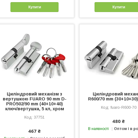
Купити
Купити
Циліндровий механізм з
Циліндровий механ
вертушкою FUARO 90 mm D-
R600/70 mm (30+10+30) 
PRO502/90 mm (40+10+40)
fuaro-R600-70
ключ/вертушка, 5 кл, хром
37751
480 ₴
В наявності
Оптом і в р
467 ₴