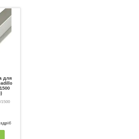
а для
adillo
/1500
м)
3/1500
оздріб