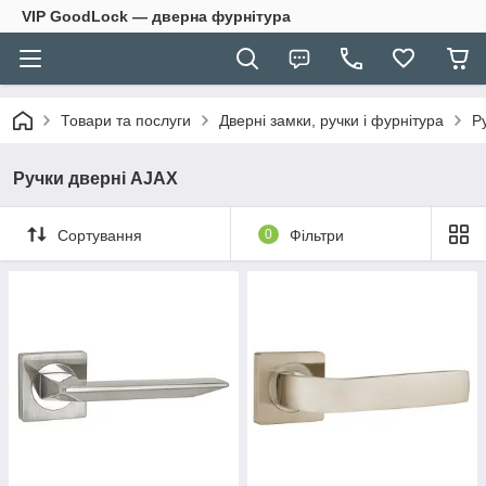
VIP GoodLock — дверна фурнітура
Товари та послуги
Дверні замки, ручки і фурнітура
Р
Ручки дверні AJAX
Сортування
0
Фільтри