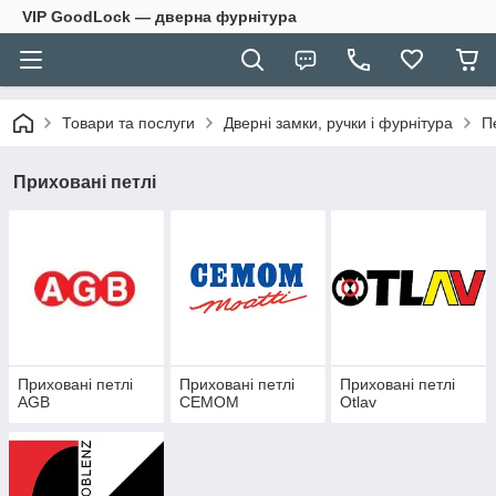
VIP GoodLock — дверна фурнітура
Товари та послуги
Дверні замки, ручки і фурнітура
П
Приховані петлі
Приховані петлі
Приховані петлі
Приховані петлі
AGB
CEMOM
Otlav