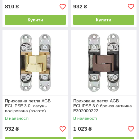
810
932
₴
₴
Купити
Купити
Прихована петля AGB
Прихована петля AGB
ECLIPSE 3.0, латунь
ECLIPSE 3.0 бронза антична
полірована (золото)
E302000222
E302000203
В наявності
В наявності
932
1 023
₴
₴