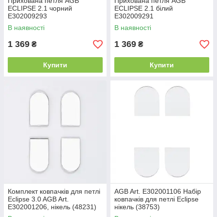
Прихована петля AGB
Прихована петля AGB
ECLIPSE 2.1 чорний
ECLIPSE 2.1 білий
E302009293
E302009291
В наявності
В наявності
1 369
1 369
₴
₴
Купити
Купити
Комплект ковпачків для петлі
AGB Art. E302001106 Набір
Eclipse 3.0 AGB Art.
ковпачків для петлі Eclipse
E302001206, нікель (48231)
нікель (38753)