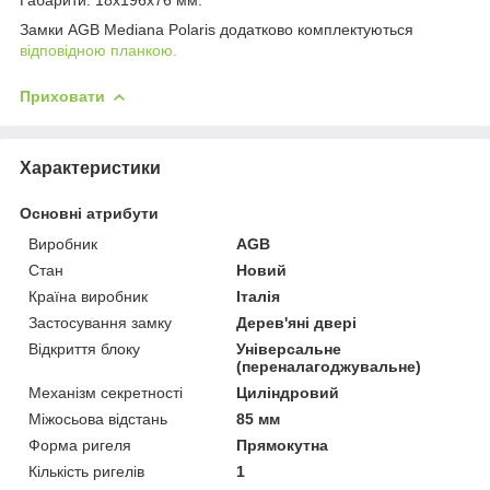
Замки AGB Mediana Polaris додатково комплектуються
відповідною планкою.
Приховати
Характеристики
Основні атрибути
Виробник
AGB
Стан
Новий
Країна виробник
Італія
Застосування замку
Дерев'яні двері
Відкриття блоку
Універсальне
(переналагоджувальне)
Механізм секретності
Циліндровий
Міжосьова відстань
85 мм
Форма ригеля
Прямокутна
Кількість ригелів
1