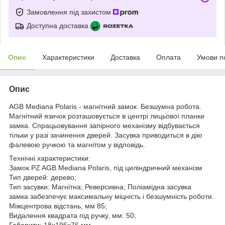
Замовлення під захистом
Доступна доставка
Опис
Характеристики
Доставка
Оплата
Умови п
Опис
AGB Mediana Polaris - магнітний замок. Безшумна робота.
Магнітний язичок розташовується в центрі лицьової планки
замка. Спрацьовування запірного механізму відбувається
тільки у разі зачинення дверей. Засувка приводиться в дію
фалевою ручкою та магнітом у відповідь.
Технічні характеристики:
Замок PZ AGB Mediana Polaris, під циліндричний механізм
Тип дверей: дерево;
Тип засувки: Магнітна; Реверсивна; Поліамідна засувка
замка забезпечує максимальну міцність і безшумність роботи.
Міжцентрова відстань, мм 85;
Видалення квадрата під ручку, мм: 50;
Габарити: 18x196x76 мм.