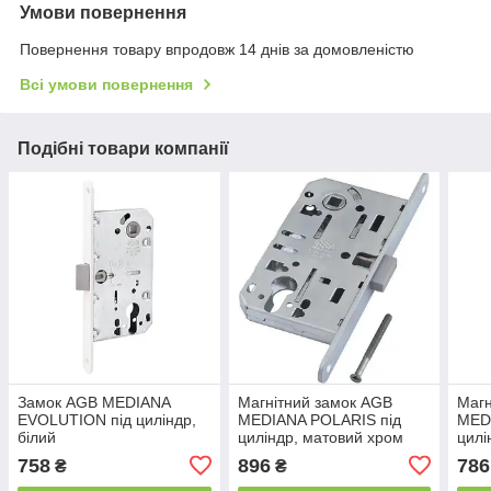
Умови повернення
Повернення товару впродовж 14 днів за домовленістю
Всі умови повернення
Подібні товари компанії
Замок AGB MEDIANA
Магнітний замок AGB
Магн
EVOLUTION під циліндр,
MEDIANA POLARIS під
MED
білий
циліндр, матовий хром
цилі
758
896
786
₴
₴