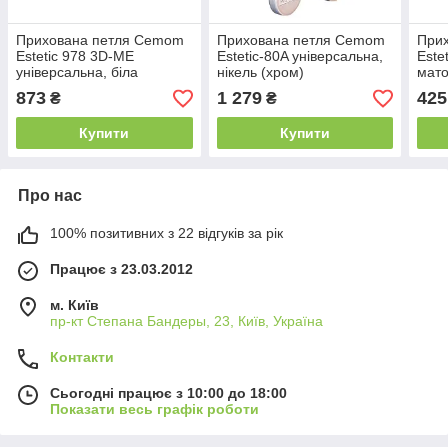
Прихована петля Cemom
Прихована петля Cemom
При
Estetic 978 3D-ME
Estetic-80A універсальна,
Este
універсальна, біла
нікель (хром)
мато
873
1 279
425
₴
₴
Купити
Купити
Про нас
100% позитивних з 22 відгуків за рік
Працює з 23.03.2012
м. Київ
пр-кт Степана Бандеры, 23, Київ, Україна
Контакти
Сьогодні працює з 10:00 до 18:00
Показати весь графік роботи