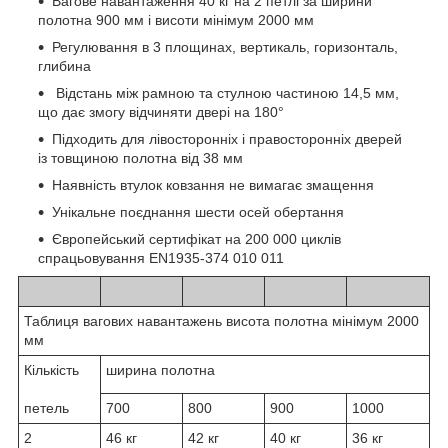
Вагове навантаження 40 кг на 2 петлі за ширини
полотна 900 мм і висоти мінімум 2000 мм
Регулювання в 3 площинах, вертикаль, горизонталь,
глибина
Відстань між рамною та стулною частиною 14,5 мм,
що дає змогу відчиняти двері на 180°
Підходить для лівосторонніх і правосторонніх дверей
із товщиною полотна від 38 мм
Наявність втулок ковзання не вимагає змащення
Унікальне поєднання шести осей обертання
Європейський сертифікат на 200 000 циклів
спрацьовування EN1935-374 010 011
Таблиця вагових навантажень висота полотна мінімум 2000
мм
Кількість
ширина полотна
петель
700
800
900
1000
2
46 кг
42 кг
40 кг
36 кг