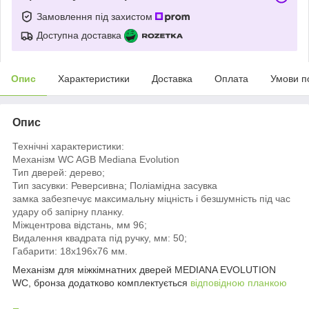
Замовлення під захистом
Доступна доставка
Опис
Характеристики
Доставка
Оплата
Умови п
Опис
Технічні характеристики:
Механізм WC AGB Mediana Evolution
Тип дверей: дерево;
Тип засувки: Реверсивна;
Поліамідна засувка
замка
забезпечує максимальну міцність і безшумність під час
удару об запірну планку.
Міжцентрова відстань, мм 96;
Видалення квадрата під ручку, мм: 50;
Габарити: 18x196x76 мм.
Механізм для міжкімнатних дверей MEDIANA EVOLUTION
WC, бронза додатково комплектується
відповідною планкою