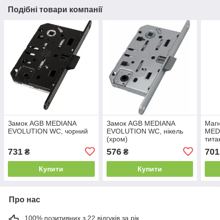
Подібні товари компанії
Замок AGB MEDIANA
Замок AGB MEDIANA
Магн
EVOLUTION WC, чорний
EVOLUTION WC, нікель
MED
(хром)
тита
731
576
701
₴
₴
Купити
Купити
Про нас
100% позитивних з 22 відгуків за рік