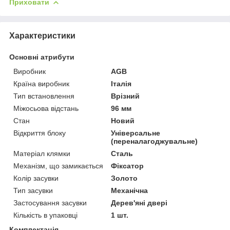
Приховати
Характеристики
Основні атрибути
Виробник
AGB
Країна виробник
Італія
Тип встановлення
Врізний
Міжосьова відстань
96 мм
Стан
Новий
Відкриття блоку
Універсальне
(переналагоджувальне)
Матеріал клямки
Сталь
Механізм, що замикається
Фіксатор
Колір засувки
Золото
Тип засувки
Механічна
Застосування засувки
Дерев'яні двері
Кількість в упаковці
1 шт.
Комплектація