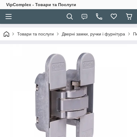
VipComplex - Товари та Послуги
Товари та послуги
Дверні замки, ручки і фурнітура
П