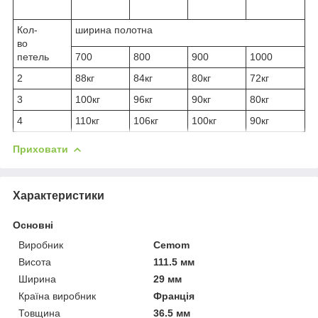
Кол-
ширина полотна
во
петель
700
800
900
1000
2
88кг
84кг
80кг
72кг
3
100кг
96кг
90кг
80кг
4
110кг
106кг
100кг
90кг
Приховати
Характеристики
Основні
Виробник
Cemom
Висота
111.5 мм
Ширина
29 мм
Країна виробник
Франція
Товщина
36.5 мм