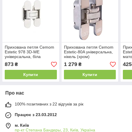
Прихована петля Cemom
Прихована петля Cemom
При
Estetic 978 3D-ME
Estetic-80A універсальна,
Este
універсальна, біла
нікель (хром)
мато
873
1 279
425
₴
₴
Купити
Купити
Про нас
100% позитивних з 22 відгуків за рік
Працює з 23.03.2012
м. Київ
пр-кт Степана Бандеры, 23, Київ, Україна