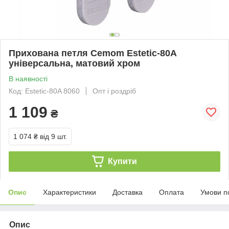
Прихована петля Cemom Estetic-80A
універсальна, матовий хром
В наявності
Код: Estetic-80A 8060
Опт і роздріб
1 109
₴
1 074 ₴
від 9 шт.
Купити
Опис
Характеристики
Доставка
Оплата
Умови п
Опис