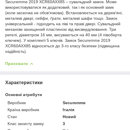
Securemme 2019 XCR60AXX85 – сувальдний замок. Може
використовуватися як додатковий, так і як основний замк
(коли заскочка не обов'язкова). Встановлюється на дерев'яні,
металеві двері, сейфи, ґрати, металеві шафи тощо. Замок
універсальний - підходить на ліві та праві двері. Сувальдний
механізм захищений пластиною від висвердлювання. Три
ригелі, діаметром 16 мм, висуваються на 40 мм (4 півоберта
ключем). У комплекті 5 ключів. Замок Securemme 2019
XCR60AXX85 відноситься до 3-го класу безпеки (підвищена
надійність).
Приховати
Характеристики
Основні атрибути
Виробник
Securemme
Країна виробник
Італія
Стан
Новий
Клас захисту замку
3