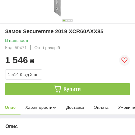
Замок Securemme 2019 XCR60AXX85
В наявності
Код: 50471
Опт і роздріб
1 546
₴
1 514 ₴
від 3 шт.
Купити
Опис
Характеристики
Доставка
Оплата
Умови п
Опис