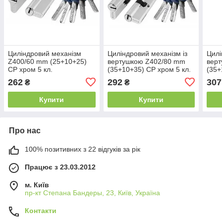
Циліндровий механізм
Циліндровий механізм із
Цилі
Z400/60 mm (25+10+25)
вертушкою Z402/80 mm
вер
CP хром 5 кл.
(35+10+35) CP хром 5 кл.
(35+
262
292
307
₴
₴
Купити
Купити
Про нас
100% позитивних з 22 відгуків за рік
Працює з 23.03.2012
м. Київ
пр-кт Степана Бандеры, 23, Київ, Україна
Контакти