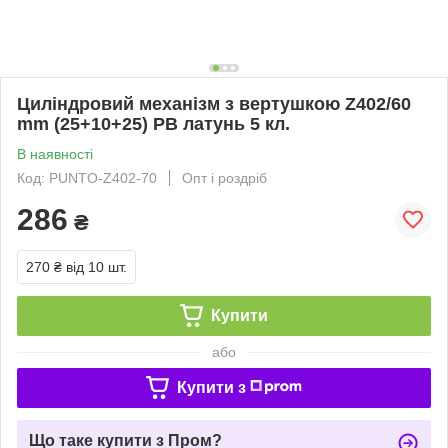
Циліндровий механізм з вертушкою Z402/60
mm (25+10+25) PB латунь 5 кл.
В наявності
Код: PUNTO-Z402-70
Опт і роздріб
286
₴
270 ₴
від 10 шт.
Купити
або
Купити з
Що таке купити з Пром?