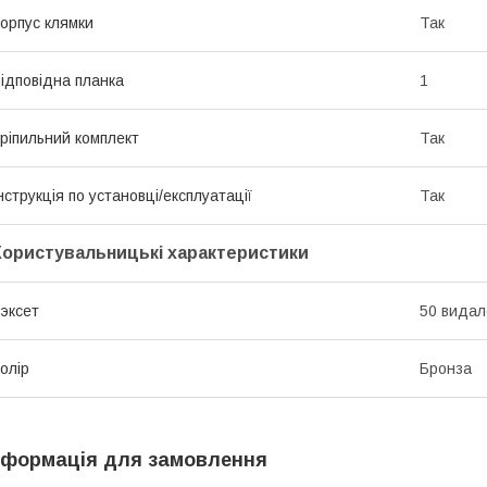
орпус клямки
Так
ідповідна планка
1
ріпильний комплект
Так
нструкція по установці/експлуатації
Так
Користувальницькі характеристики
эксет
50 видал
олір
Бронза
нформація для замовлення