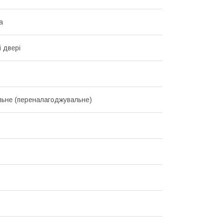
а
і двері
льне (переналагоджувальне)