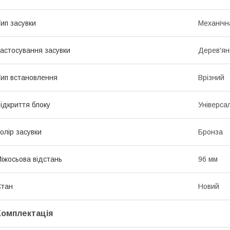
ип засувки
Механічн
астосування засувки
Дерев'ян
ип встановлення
Врізний
ідкриття блоку
Універса
олір засувки
Бронза
іжосьова відстань
96 мм
Стан
Новий
Комплектація