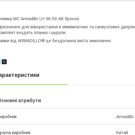
лямка WC Armadillo LH 96-50 АВ бронза
ризначені для використання в міжкімнатних та санвузлових дверях.
омплект входять планка і шурупи.
амки від ARMADILLO® це бездоганна якість виконання.
арактеристики
Основні атрибути
иробник
Armadillo
раїна виробник
Китай