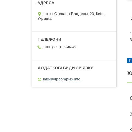
пр-кт Степана Бандеры, 23, Київ,
К
Україна
П
к
З
+380 (95) 135-46-49
Х
info@vipcomplex.info
В
К