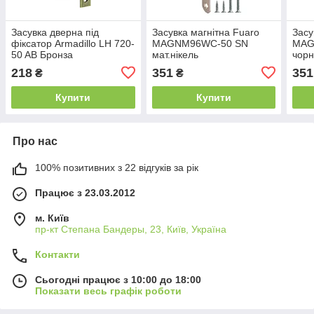
Засувка дверна під
Засувка магнітна Fuaro
Засу
фіксатор Armadillo LH 720-
MAGNM96WC-50 SN
MAG
50 AB Бронза
мат.нікель
чор
218
351
351
₴
₴
Купити
Купити
Про нас
100% позитивних з 22 відгуків за рік
Працює з 23.03.2012
м. Київ
пр-кт Степана Бандеры, 23, Київ, Україна
Контакти
Сьогодні працює з 10:00 до 18:00
Показати весь графік роботи