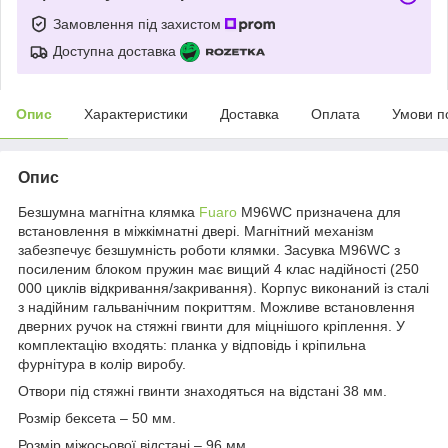
Замовлення під захистом
Доступна доставка
Опис
Характеристики
Доставка
Оплата
Умови п
Опис
Безшумна магнітна клямка
Fuaro
M96WC призначена для
встановлення в міжкімнатні двері. Магнітний механізм
забезпечує безшумність роботи клямки. Засувка M96WC з
посиленим блоком пружин має вищий 4 клас надійності (250
000 циклів відкривання/закривання). Корпус виконаний із сталі
з надійним гальванічним покриттям. Можливе встановлення
дверних ручок на стяжні гвинти для міцнішого кріплення. У
комплектацію входять: планка у відповідь і кріпильна
фурнітура в колір виробу.
Отвори під стяжні гвинти знаходяться на відстані 38 мм.
Розмір бексета – 50 мм.
Розмір міжосьової відстані – 96 мм.