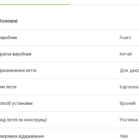
Основні
иробник
Fuaro
раїна виробник
Китай
ризначення петлі
Для две
ип петлі
Карткова
посіб установки
Врізний
ид петлі по конструкції
Роз'ємна
апрямок відкривання
Ліве