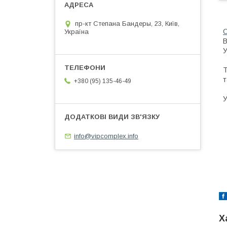
пр-кт Степана Бандеры, 23, Київ,
Україна
В
У
Т
т
+380 (95) 135-46-49
У
info@vipcomplex.info
Х