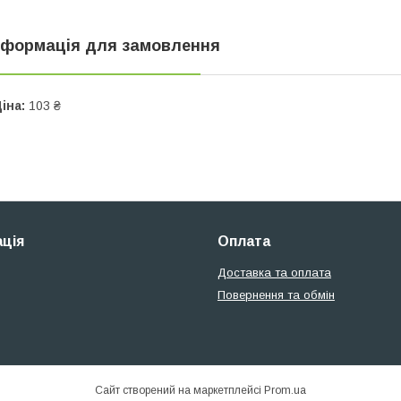
нформація для замовлення
іна:
103 ₴
ція
Оплата
Доставка та оплата
Повернення та обмін
Сайт створений на маркетплейсі
Prom.ua