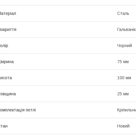
атеріал
Сталь
окриття
Гальвані
олір
Чорний
Ширина
75 мм
исота
100 мм
Товщина
25 мм
омплектація петлі
Кріпильн
Стан
Новий