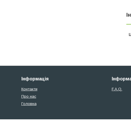
І
Ц
Інформація
Інформа
Контакти
F.A.Q.
Про нас
Головна