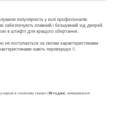
лужили популярність у колі професіоналів.
які забезпечують плавний і безшумний хід дверей.
ькою в штифті для кращого обертання.
но не поступається за своїми характеристиками
рактеристиками навіть перевершує її.
о корозії в соляному тумані (
96 годин
), вимірювання