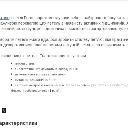
Стале
ві петлі Fuaro зарекомендували себе з найкращого боку та зас
ажливою перевагою цих петель є наявність активних підшипників, 
 знімній петлі функція підшипника посилюється загартованою кул
ворцям петель Fuaro вдалося зробити сталеву петлю, яка практич
а декоративними властивостями латунній петлі, а за фізичними ха
 виробництві петель Fuaro використовуються:
якісна сталь
високоточне штампувальне обладнання
автоматична полірувальна лінія
сучасна гальванічна лінія
система контролю якості на всіх етапах виробництва: тести на стійкість д
кількості робочих циклів (
1 млн
)
арактеристики