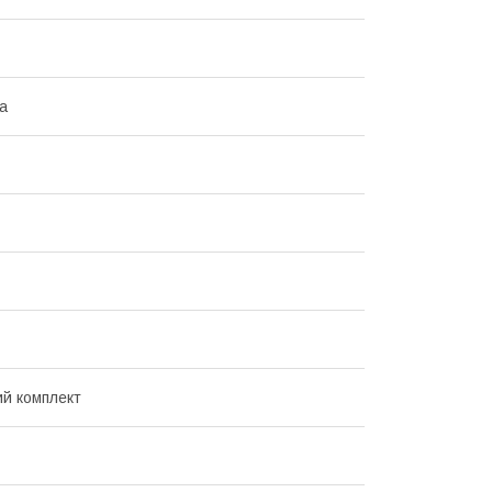
ка
ий комплект