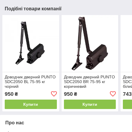
Подібні товари компанії
Доводчик дверний PUNTO
Доводчик дверний PUNTO
Дов
SDC2050 BL 75-95 кг
SDC2050 BR 75-95 кг
SDC2
чорний
коричневий
біли
950
950
743
₴
₴
Купити
Купити
Про нас