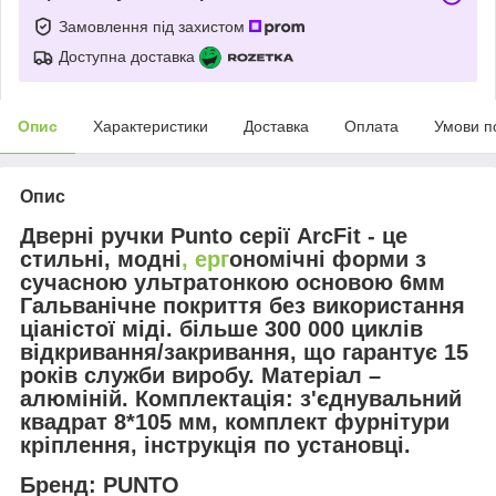
Замовлення під захистом
Доступна доставка
Опис
Характеристики
Доставка
Оплата
Умови п
Опис
Дверні ручки Punto серії ArcFit - це
стильні, модні
, ерг
ономічні форми з
сучасною ультратонкою основою 6мм
Гальванічне покриття без використання
ціаністої міді. більше 300 000 циклів
відкривання/закривання, що гарантує 15
років служби виробу. Матеріал –
алюміній. Комплектація: з'єднувальний
квадрат 8*105 мм, комплект фурнітури
кріплення, інструкція по установці.
Бренд: PUNTO