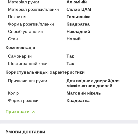
Матеріал ручки
Алюміній
Матеріал розетки/планки
Сплав ЦАМ
Покриття
Гальваніка
Форма розетки/планки
Квадратна
Спосіб установки
Накладний
Стан
Новий
Комплектація
Самонарізи
Так
Шестигранний ключ
Так
Користувальницькі характеристики
Призначення ручки
Для вхідних дверей/для
міжкімнатних дверей
Колір
Матовий нікель
Форма розетки
Квадратна
Приховати
Умови доставки