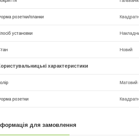
окриття
Гальвані
орма розетки/планки
Квадрат
посіб установки
Накладн
Стан
Новий
Користувальницькі характеристики
олір
Матовий 
орма розетки
Квадрат
нформація для замовлення