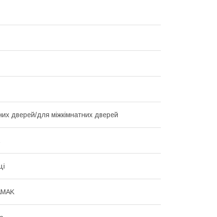
них дверей/для міжкімнатних дверей
ці
AMAK