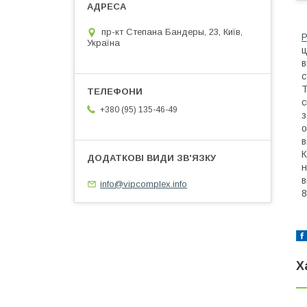
пр-кт Степана Бандеры, 23, Київ,
Р
Україна
ц
в
с
T
с
+380 (95) 135-46-49
з
о
в
К
н
в
info@vipcomplex.info
8
Х