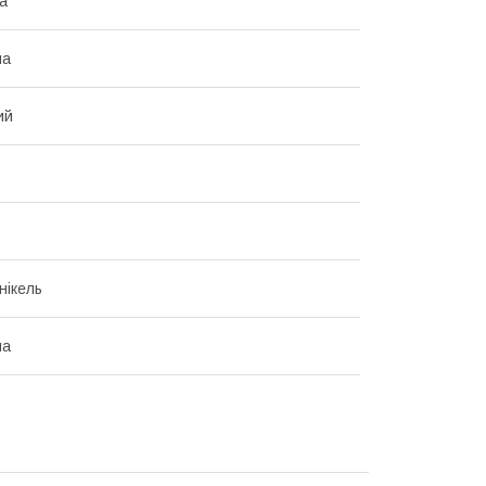
ка
на
ий
нікель
на