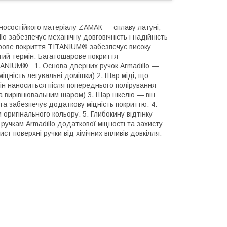
носостійкого матеріалу ZAМАК — сплаву латуні,
lo забезпечує механічну довговічність і надійність
шарове покриття ТITANIUM® забезпечує високу
вгий термін. Багатошарове покриття
ITANIUM® 1. Основа дверних ручок Armadillo —
іцність легувальні домішки) 2. Шар міді, що
він наноситься після попереднього полірування
та вирівнювальним шаром) 3. Шар нікелю — він
 та забезпечує додаткову міцність покриттю. 4.
оригінального кольору. 5. Глибокину відтінку
учкам Armadillo додаткової міцності та захисту
ст поверхні ручки від хімічних впливів довкілля.