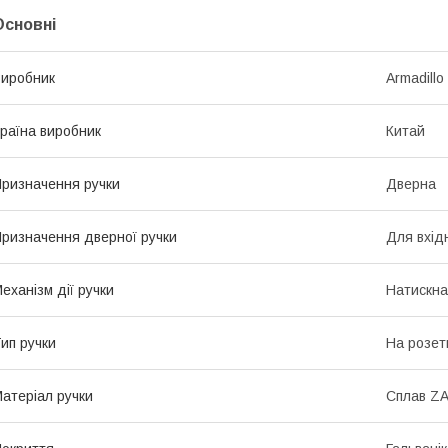
Основні
иробник
Armadillo
раїна виробник
Китай
ризначення ручки
Дверна
ризначення дверної ручки
Для вхід
еханізм дії ручки
Натискна
ип ручки
На розет
атеріал ручки
Сплав Z