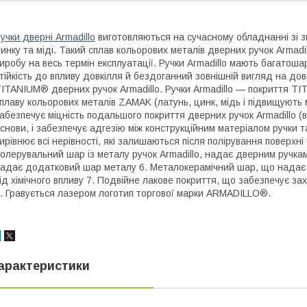
учки дверні Armadillo
виготовляються на сучасному обладнанні зі з
инку та міді. Такий сплав кольорових металів дверних ручок Armadil
иробу на весь термін експлуатації. Ручки Armadillo мають багато
тійкість до впливу довкілля й бездоганний зовнішній вигляд на до
ITANIUM® дверних ручок Armadillo. Ручки Armadillo — покриття T
плаву кольорових металів ZAMAK (латунь, цинк, мідь і підвищують м
абезпечує міцність подальшого покриття дверних ручок Armadillo (
снови, і забезпечує адгезію між конструкційним матеріалом ручки 
ирівнює всі нерівності, які залишаються після полірування поверхні
олерувальний шар із металу ручок Armadillo, надає дверним ручкам 
адає додатковий шар металу 6. Металокерамічний шар, що надає р
ід хімічного впливу 7. Подвійне лакове покриття, що забезпечує захи
. Гравується лазером логотип торгової марки ARMADILLO®.
арактеристики