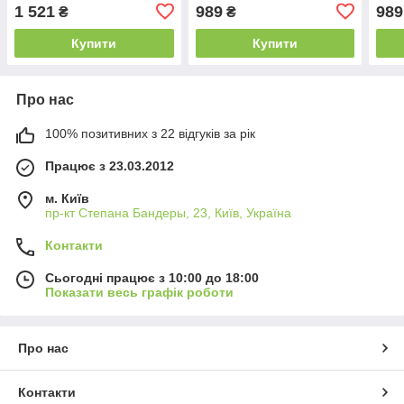
BPVD-77 Воронений
тисн
1 521
989
989
₴
₴
нікель (графіт, антрацит)
Купити
Купити
Про нас
100% позитивних з 22 відгуків за рік
Працює з 23.03.2012
м. Київ
пр-кт Степана Бандеры, 23, Київ, Україна
Контакти
Сьогодні працює з 10:00 до 18:00
Показати весь графік роботи
Про нас
Контакти