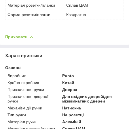
Матеріал розетки/планки
Сплав ЦАМ
Форма розетки/планки
Квадратна
Приховати
Характеристики
Основні
Виробник
Punto
Країна виробник
Китай
Призначення ручки
Дверна
Призначення дверної
Для вхідних дверей/для
ручки
міжкімнатних дверей
Механізм дії ручки
Натискна
Тип ручки
На розетці
Матеріал ручки
Алюміній
Матеріал розетки/планки
Сплав ЦАМ