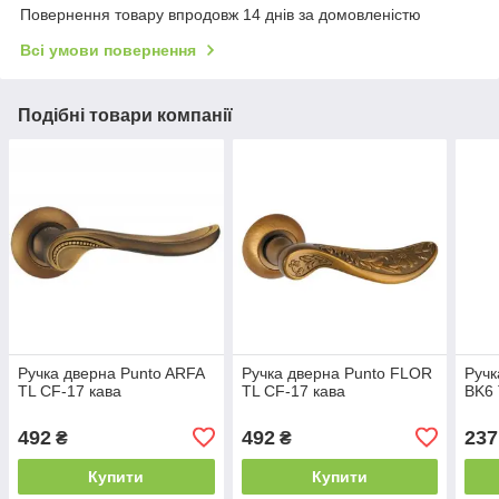
Повернення товару впродовж 14 днів за домовленістю
Всі умови повернення
Подібні товари компанії
Ручка дверна Punto ARFA
Ручка дверна Punto FLOR
Ручк
TL CF-17 кава
TL CF-17 кава
BK6 
492
492
237
₴
₴
Купити
Купити