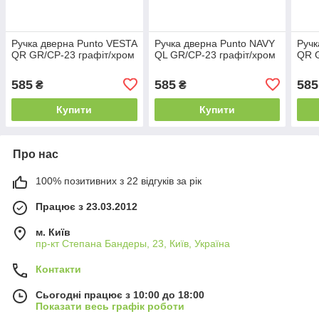
Ручка дверна Punto VESTA
Ручка дверна Punto NAVY
Ручк
QR GR/CP-23 графіт/хром
QL GR/CP-23 графіт/хром
QR G
585
585
585
₴
₴
Купити
Купити
Про нас
100% позитивних з 22 відгуків за рік
Працює з 23.03.2012
м. Київ
пр-кт Степана Бандеры, 23, Київ, Україна
Контакти
Сьогодні працює з 10:00 до 18:00
Показати весь графік роботи