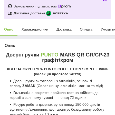
Замовлення під захистом
Доступна доставка
Опис
Характеристики
Доставка
Оплата
Умови п
Опис
Дверні ручки
PUNTO
MARS QR GR/CP-23
графіт/хром
ДВЕРНА ФУРНІТУРА
PUNTO
COLLECTION SIMPLE LIVING
(колекція простого життя)
Дверні ручки виготовлені з алюмінію, основи зі
сплаву
ZAMAK
(Сплав цинку, алюмінію, магнію та міді).
Гальванічне покриття пройшло тест на стійкість до
корозії в соляному тумані — понад 72 години.
Ресурс роботи дверних ручок понад 150 000 циклів
відчинення/зачинення, що гарантує безвідмовну роботу
дверей більш ніж на 10 років.