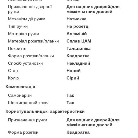
Призначення дверної
Для вхідних дверей/для
ручки
міжкімнатних дверей
Механізм дії ручки
Натискна
Тип ручки
На розетці
Матеріал ручки
Алюміній
Матеріал розетки/планки
Сплав ЦАМ
Покриття
Гальваніка
Форма розетки/планки
Квадратна
Спосіб установки
Накладний
Стан
Новий
Колір
Сірий
Комплектація
Самонарізи
Так
Шестигранний ключ
Так
Користувальницькі характеристики
Призначення ручки
Для вхідних дверей/для
міжкімнатних дверей
Форма розетки
Квадратна