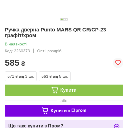
Ручка дверна Punto MARS QR GR/CP-23
графіт/хром
В наявності
Код: 2260373
Опт і роздріб
585
₴
571 ₴
від 3 шт.
563 ₴
від 5 шт.
Купити
або
Купити з
Що таке купити з Пром?