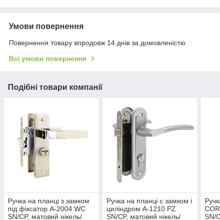
Умови повернення
Повернення товару впродовж 14 днів за домовленістю
Всі умови повернення
Подібні товари компанії
Ручка на планці з замком
Ручка на планці с замком і
Ручк
під фіксатор A-2004 WC
циліндром A-1210 PZ
COR
SN/CP, матовий нікель/
SN/CP, матовий нікель/
SN/C