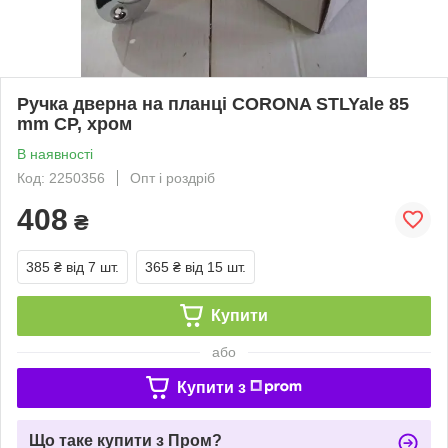
Ручка дверна на планці CORONA STLYale 85
mm CP, хром
В наявності
Код: 2250356
Опт і роздріб
408
₴
385 ₴
від 7 шт.
365 ₴
від 15 шт.
Купити
або
Купити з
Що таке купити з Пром?