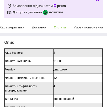
Замовлення під захистом
Доступна доставка
Характеристики
Доставка
Оплата
Умови повернення
Опис
Клас безпеки
2
Кількість комбінацій
91 000
Розміри
див. фото
Кількість комбинативных пінів
12
Кількість штифтів проти
4
висвердлювання
Тип ключа
перфорований