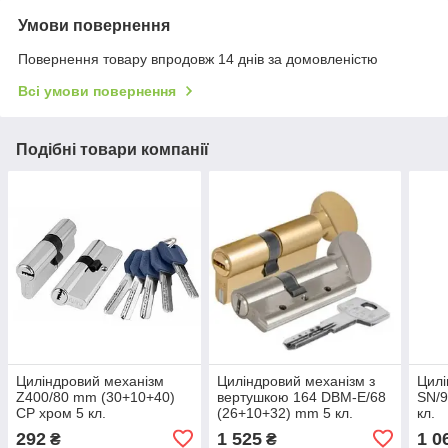
Умови повернення
Повернення товару впродовж 14 днів за домовленістю
Всі умови повернення
Подібні товари компанії
Циліндровий механізм
Циліндровий механізм з
Цилі
Z400/80 mm (30+10+40)
вертушкою 164 DBM-E/68
SN/9
CP хром 5 кл.
(26+10+32) mm 5 кл.
кл.
292
1 525
1 0
₴
₴