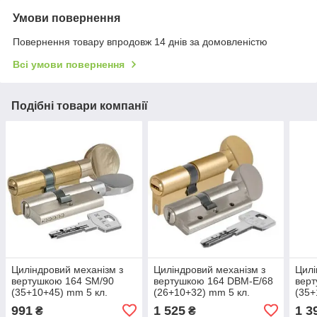
Умови повернення
Повернення товару впродовж 14 днів за домовленістю
Всі умови повернення
Подібні товари компанії
Циліндровий механізм з
Циліндровий механізм з
Цилі
вертушкою 164 SM/90
вертушкою 164 DBM-E/68
верт
(35+10+45) mm 5 кл.
(26+10+32) mm 5 кл.
(35+
991
1 525
1 3
₴
₴