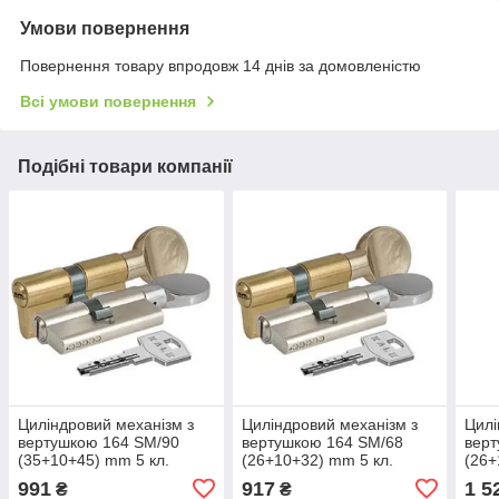
Умови повернення
Повернення товару впродовж 14 днів за домовленістю
Всі умови повернення
Подібні товари компанії
Циліндровий механізм з
Циліндровий механізм з
Цилі
вертушкою 164 SM/90
вертушкою 164 SM/68
верт
(35+10+45) mm 5 кл.
(26+10+32) mm 5 кл.
(26+
991
917
1 5
₴
₴