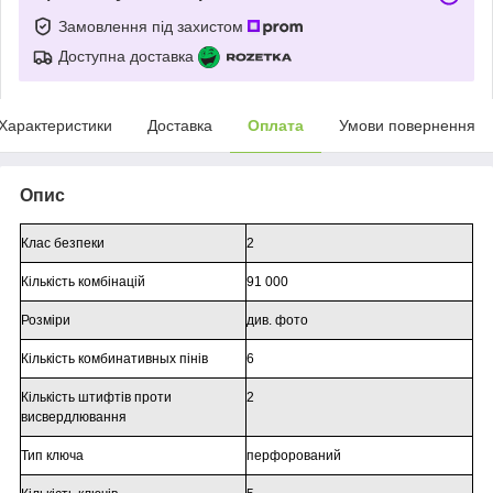
Замовлення під захистом
Доступна доставка
Характеристики
Доставка
Оплата
Умови повернення
Опис
Клас безпеки
2
Кількість комбінацій
91 000
Розміри
див. фото
Кількість комбинативных пінів
6
Кількість штифтів проти
2
висвердлювання
Тип ключа
перфорований