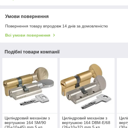
Умови повернення
Повернення товару впродовж 14 днів за домовленістю
Всі умови повернення
Подібні товари компанії
Циліндровий механізм з
Циліндровий механізм з
Цилі
вертушкою 164 SM/90
вертушкою 164 DBM-E/68
верт
(35+10+45) mm 5 кл.
(26+10+32) mm 5 кл.
(30+