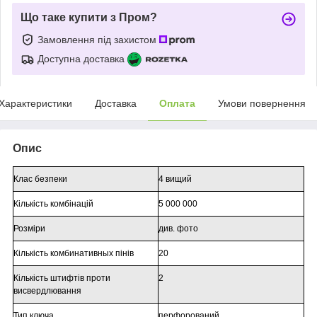
Що таке купити з Пром?
Замовлення під захистом
Доступна доставка
Характеристики
Доставка
Оплата
Умови повернення
Опис
Клас безпеки
4 вищий
Кількість комбінацій
5 000 000
Розміри
див. фото
Кількість комбинативных пінів
20
Кількість штифтів проти
2
висвердлювання
Тип ключа
перфорований