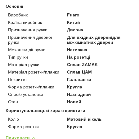
Основні
Виробник
Fuaro
Країна виробник
Китай
Призначення ручки
Дверна
Призначення дверної
Для вхідних дверей/для
ручки
міжкімнатних дверей
Механізм дії ручки
Натискна
Тип ручки
На розетці
Матеріал ручки
Сплав ZAMAK
Матеріал розетки/планки
Сплав ЦАМ
Покриття
Гальваніка
Форма розетки/планки
Кругла
Спосіб установки
Накладний
Стан
Новий
Користувальницькі характеристики
Колір
Матовий нікель
Форма розетки
Кругла
Приховати