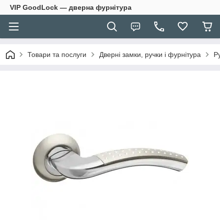
VIP GoodLock — дверна фурнітура
Товари та послуги
Дверні замки, ручки і фурнітура
Р