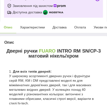
Замовлення під захистом
Доступна доставка
Опис
Характеристики
Доставка
Оплата
Умови п
Опис
Дверні ручки
FUARO
INTRO RM SN/CP-3
матовий нікель/хром
Для всіх типів дверей:
У широкому асортименті дверних ручок і фурнітури
серій RM, KM і DM представлені моделі як для
міжкімнатних дерев'яних дверей, так і для масивних
металевих вхідних дверей. У колекціях понад 40
моделей у різноманітних кольорах: витончені з
плавними обрисами, класичні строгі версії, варіанти в
стилі hi-tech.