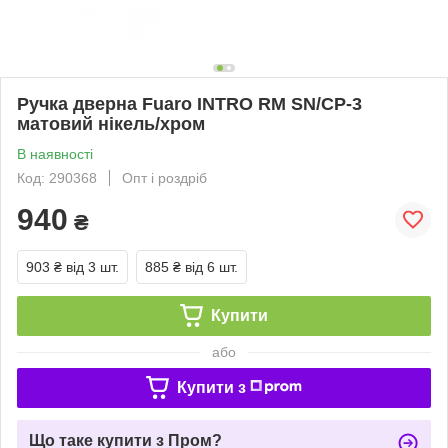
Ручка дверна Fuaro INTRO RM SN/CP-3
матовий нікель/хром
В наявності
Код: 290368
Опт і роздріб
940
₴
903 ₴
від 3 шт.
885 ₴
від 6 шт.
Купити
або
Купити з
Що таке купити з Пром?