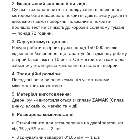
Бездоганний зовнішній вигляд:
Сучасні технології лиття та полірування в поєднанні з
методом багатошарового покриття дають змогу досягти
ідеально гладкої поверхні. Гальванічне покриття
пройшло тест на стійкість до корозії в соляному тумані
— понад 72 години.
Слугуватимуть довше:
Ресурс роботи дверних ручок понад 150 000 циклів
відчинення/зачинення, що гарантує безвідмовну роботу
дверей більш ніж на 10 років. Стяжні гвинти в комплекті
забезпечують міцніше кріплення на полотні дверей.
Традиційні розміри:
Посадкові розміри основ сумісні з усіма типами
міжкімнатних механізмів.
Матеріал виготовлення:
Дверні ручки виготовляються зі сплаву
ZAMAK
(Сплав
цинку, алюмінію, магнію та міді).
Розширена комплектація:
Стяжні гвинти для встановлення на двері завтовшки
від 35 до 55 мм — 2 шт.
З'єднувальний квадрат 8*105 мм — 1 шт.