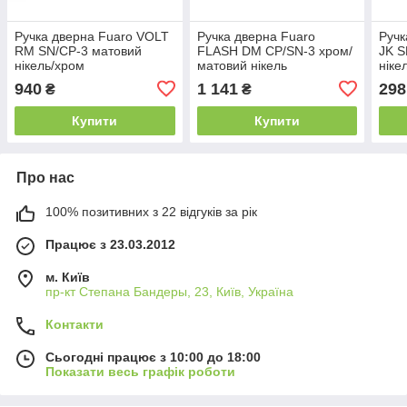
Ручка дверна Fuaro VOLT
Ручка дверна Fuaro
Ручк
RM SN/CP-3 матовий
FLASH DM CP/SN-3 хром/
JK S
нікель/хром
матовий нікель
ніке
940
1 141
298
₴
₴
Купити
Купити
Про нас
100% позитивних з 22 відгуків за рік
Працює з 23.03.2012
м. Київ
пр-кт Степана Бандеры, 23, Київ, Україна
Контакти
Сьогодні працює з 10:00 до 18:00
Показати весь графік роботи