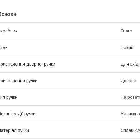
Основні
иробник
Fuaro
Стан
Новий
ризначення дверної ручки
Для вхід
ризначення ручки
Дверна
ип ручки
На розет
еханізм дії ручки
Натискна
атеріал ручки
Сплав Z