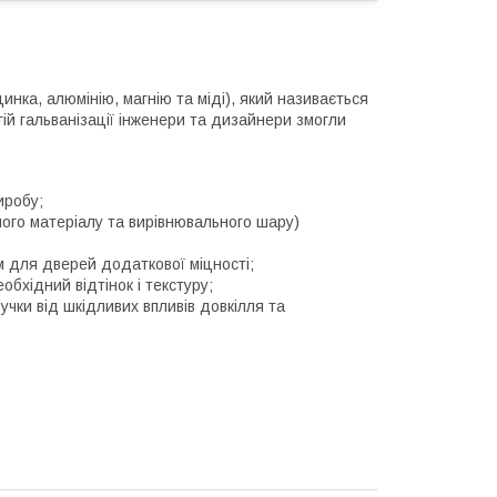
инка, алюмінію, магнію та міді), який називається
ій гальванізації інженери та дизайнери змогли
иробу;
ного матеріалу та вирівнювального шару)
м для дверей додаткової міцності;
бхідний відтінок і текстуру;
чки від шкідливих впливів довкілля та