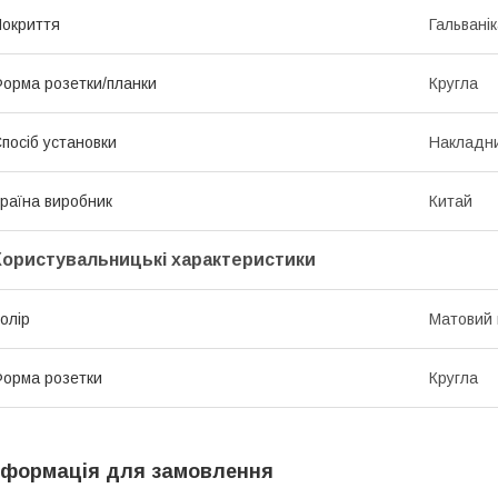
окриття
Гальвані
орма розетки/планки
Кругла
посіб установки
Накладн
раїна виробник
Китай
Користувальницькі характеристики
олір
Матовий 
орма розетки
Кругла
нформація для замовлення