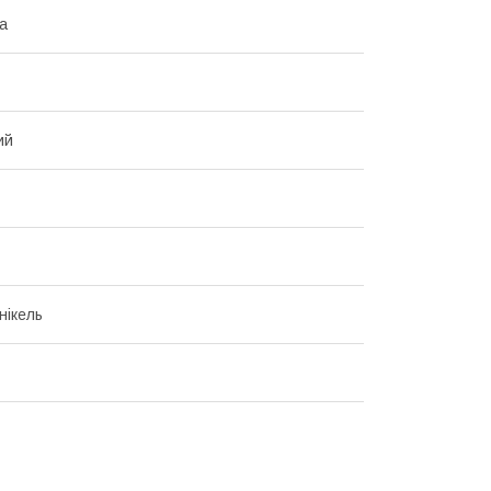
ка
ий
нікель