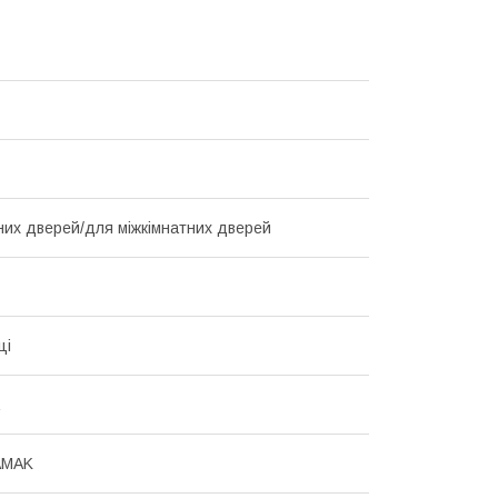
них дверей/для міжкімнатних дверей
ці
AMAK