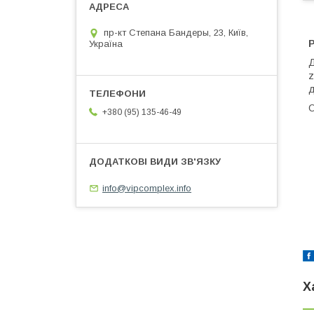
пр-кт Степана Бандеры, 23, Київ,
Україна
Д
z
д
О
+380 (95) 135-46-49
info@vipcomplex.info
Х