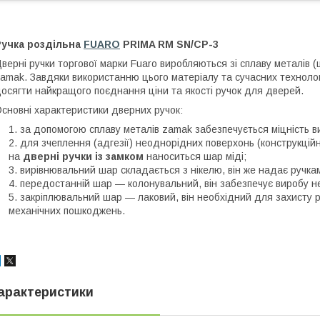
Ручка роздільна
FUARO
PRIMA RM SN/CP-3
верні ручки торгової марки Fuaro виробляються зі сплаву металів (ц
amak. Завдяки використанню цього матеріалу та сучасних технолог
осягти найкращого поєднання ціни та якості ручок для дверей.
сновні характеристики дверних ручок:
за допомогою сплаву металів zamak забезпечується міцність в
для зчеплення (адгезії) неоднорідних поверхонь (конструкцій
на
дверні ручки із замком
наноситься шар міді;
вирівнювальний шар складається з нікелю, він же надає ручка
передостанній шар — колонувальний, він забезпечує виробу нео
закріплювальний шар — лаковий, він необхідний для захисту ру
механічних пошкоджень.
арактеристики