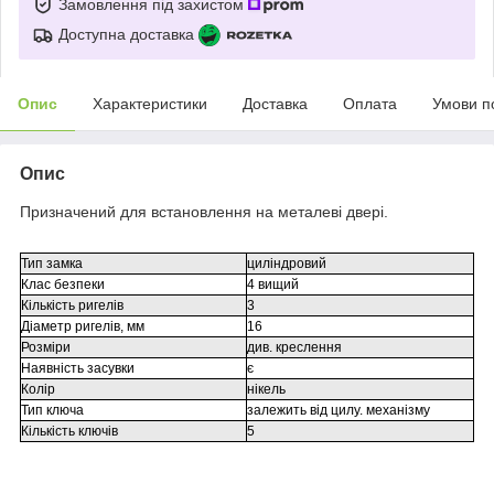
Замовлення під захистом
Доступна доставка
Опис
Характеристики
Доставка
Оплата
Умови п
Опис
Призначений для встановлення на металеві двері.
Тип замка
циліндровий
Клас безпеки
4 вищий
Кількість ригелів
3
Діаметр ригелів, мм
16
Розміри
див. креслення
Наявність засувки
є
Колір
нікель
Тип ключа
залежить від цилу. механізму
Кількість ключів
5