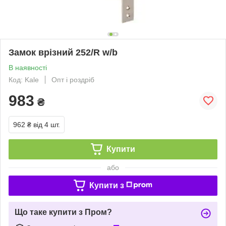
Замок врізний 252/R w/b
В наявності
Код: Kale
Опт і роздріб
983
₴
962 ₴
від 4 шт.
Купити
або
Купити з
Що таке купити з Пром?