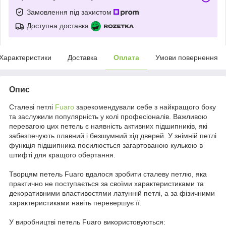
Замовлення під захистом
Доступна доставка
Характеристики
Доставка
Оплата
Умови повернення
Опис
Сталеві петлі
Fuaro
зарекомендували себе з найкращого боку
та заслужили популярність у колі професіоналів. Важливою
перевагою цих петель є наявність активних підшипників, які
забезпечують плавний і безшумний хід дверей. У знімній петлі
функція підшипника посилюється загартованою кулькою в
штифті для кращого обертання.
Творцям петель Fuaro вдалося зробити сталеву петлю, яка
практично не поступається за своїми характеристиками та
декоративними властивостями латунній петлі, а за фізичними
характеристиками навіть перевершує її.
У виробництві петель Fuaro використовуються: