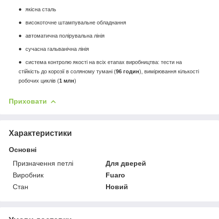
якісна сталь
високоточне штампувальне обладнання
автоматична полірувальна лінія
сучасна гальванічна лінія
система контролю якості на всіх етапах виробництва: тести на
стійкість до корозії в соляному тумані (
96 годин
), вимірювання кількості
робочих циклів (
1 млн
)
Приховати
Характеристики
Основні
Призначення петлі
Для дверей
Виробник
Fuaro
Стан
Новий