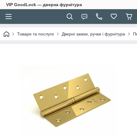
VIP GoodLock — дверна фурнітура
Товари та послуги
Дверні замки, ручки і фурнітура
П