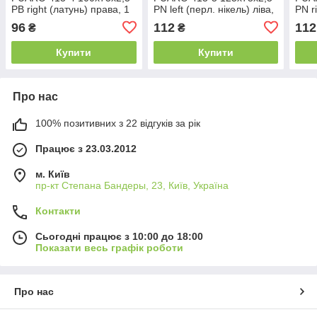
PB right (латунь) права, 1
PN left (перл. нікель) ліва,
PN r
шт.
1 шт.
прав
96
112
112
₴
₴
Купити
Купити
Про нас
100% позитивних з 22 відгуків за рік
Працює з 23.03.2012
м. Київ
пр-кт Степана Бандеры, 23, Київ, Україна
Контакти
Сьогодні працює з 10:00 до 18:00
Показати весь графік роботи
Про нас