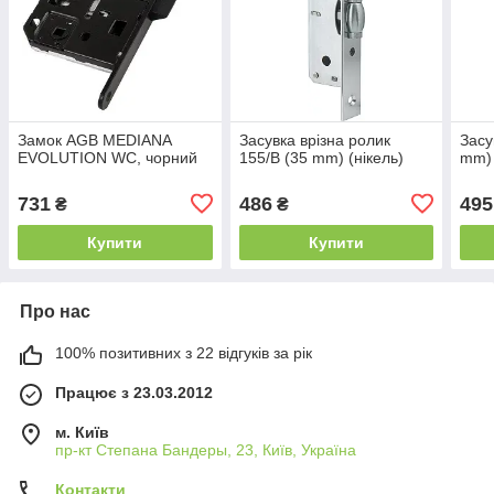
Замок AGB MEDIANA
Засувка врізна ролик
Засу
EVOLUTION WC, чорний
155/B (35 mm) (нікель)
mm) 
731
486
495
₴
₴
Купити
Купити
Про нас
100% позитивних з 22 відгуків за рік
Працює з 23.03.2012
м. Київ
пр-кт Степана Бандеры, 23, Київ, Україна
Контакти