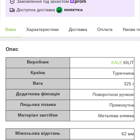
Замовлення під захистом
Доступна доставка
Опис
Характеристики
Доставка
Оплата
Умови п
Опис
Виробник
KALE
KILIT
Країна
Туреччина
Вага
325 г
Додаткова фіксація
Поворотною ручкою
Лицьова планка
Прямокутна
Матеріал застібки
Металева клямка
Міжосьова відстань
62 мм