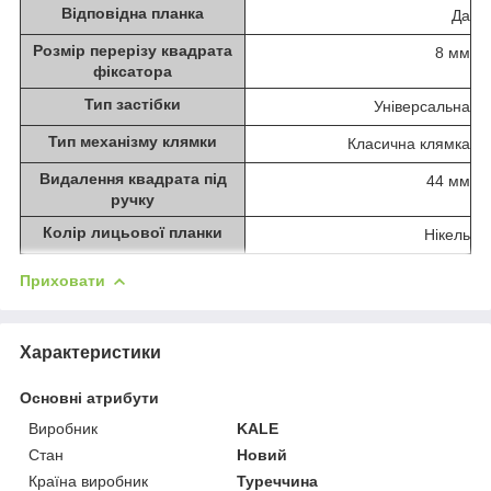
Відповідна планка
Да
Розмір перерізу квадрата
8 мм
фіксатора
Тип застібки
Універсальна
Тип механізму клямки
Класична клямка
Видалення квадрата під
44 мм
ручку
Колір лицьової планки
Нікель
Приховати
Характеристики
Основні атрибути
Виробник
KALE
Стан
Новий
Країна виробник
Туреччина