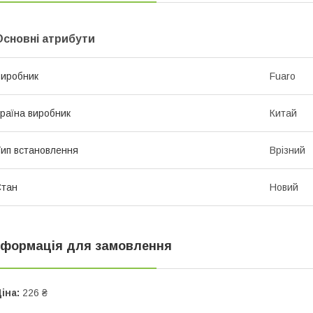
Основні атрибути
иробник
Fuaro
раїна виробник
Китай
ип встановлення
Врізний
Стан
Новий
нформація для замовлення
іна:
226 ₴