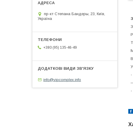
пр-кт Степана Бандеры, 23, Київ,
З
Україна
З
Р
Т
+380 (95) 135-46-49
М
В
У
-
info@vipcomplex.info
—
-
Х