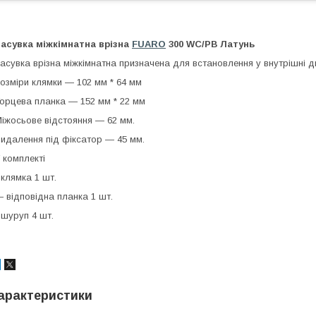
асувка міжкімнатна врізна
FUARO
300 WC/PB Латунь
асувка врізна міжкімнатна призначена для встановлення у внутрішні д
озміри клямки — 102 мм * 64 мм
орцева планка — 152 мм * 22 мм
іжосьове відстояння — 62 мм.
идалення під фіксатор — 45 мм.
 комплекті
 клямка 1 шт.
 відповідна планка 1 шт.
 шуруп 4 шт.
арактеристики