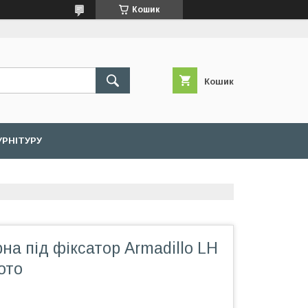
Кошик
Кошик
УРНІТУРУ
на під фіксатор Armadillo LH
ото