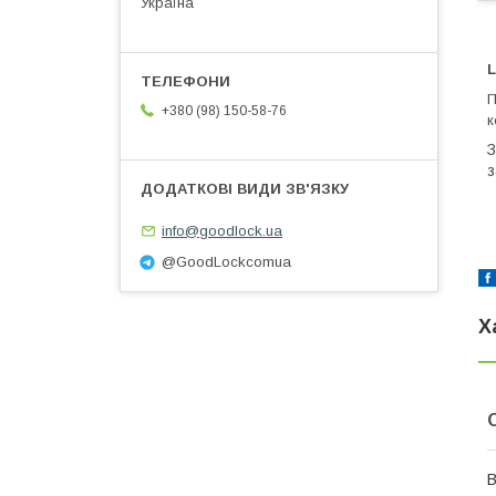
Україна
L
П
+380 (98) 150-58-76
к
З
з
info@goodlock.ua
@GoodLockcomua
Х
В