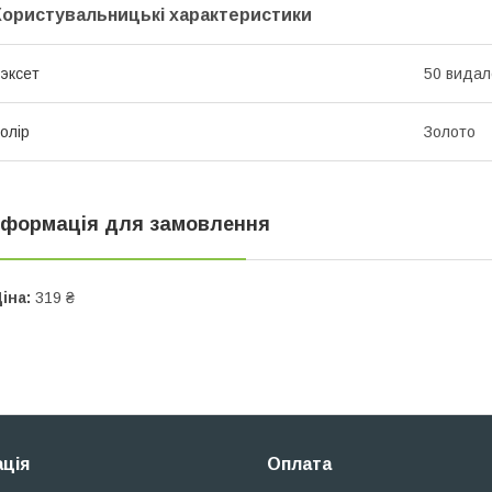
Користувальницькі характеристики
эксет
50 видал
олір
Золото
нформація для замовлення
іна:
319 ₴
ція
Оплата