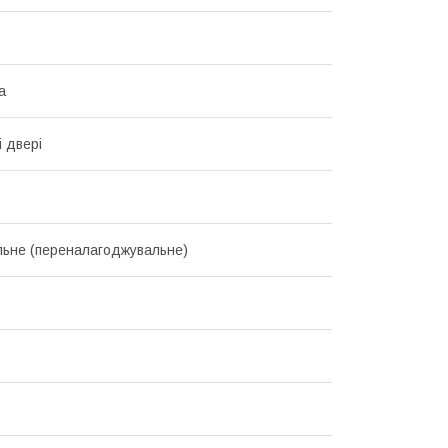
а
і двері
льне (переналагоджувальне)