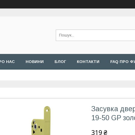
РО НАС
НОВИНИ
БЛОГ
КОНТАКТИ
FAQ ПРО Ф
Засувка двер
19-50 GP зол
319 ₴