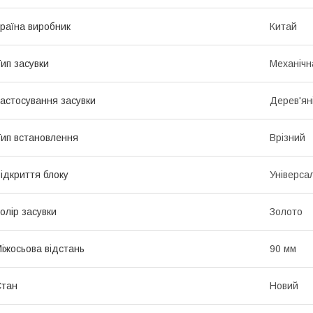
раїна виробник
Китай
ип засувки
Механічн
астосування засувки
Дерев'ян
ип встановлення
Врізний
ідкриття блоку
Універса
олір засувки
Золото
іжосьова відстань
90 мм
Стан
Новий