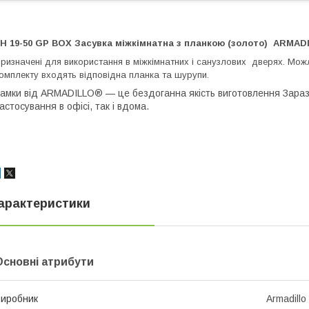
H 19-50 GP BOX Засувка міжкімнатна з планкою (золото) ARMA
ризначені для використання в міжкімнатних і санузлових дверях. Можл
омплекту входять відповідна планка та шурупи.
амки від ARMADILLO® — це бездоганна якість виготовлення Зараз
астосування в офісі, так і вдома.
арактеристики
Основні атрибути
иробник
Armadillo