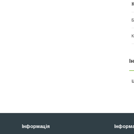
Б
К
І
Ц
Інформація
Інформа