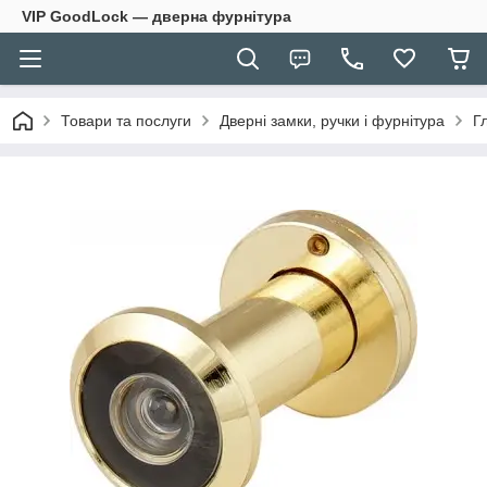
VIP GoodLock — дверна фурнітура
Товари та послуги
Дверні замки, ручки і фурнітура
Г