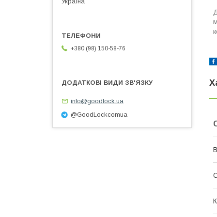
Україна
м
к
+380 (98) 150-58-76
Х
info@goodlock.ua
@GoodLockcomua
В
К