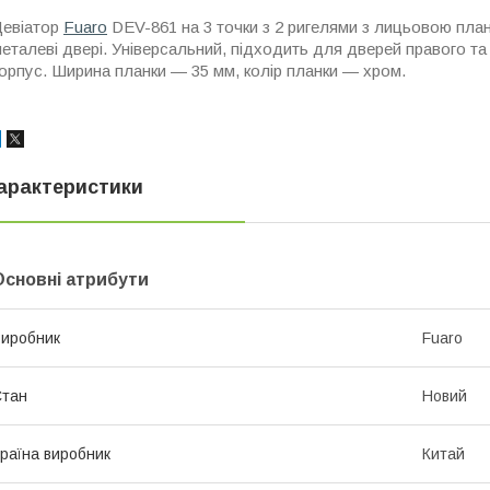
Девіатор
Fuaro
DEV-861 на 3 точки з 2 ригелями з лицьовою пла
еталеві двері. Універсальний, підходить для дверей правого та
орпус. Ширина планки — 35 мм, колір планки — хром.
арактеристики
Основні атрибути
иробник
Fuaro
Стан
Новий
раїна виробник
Китай