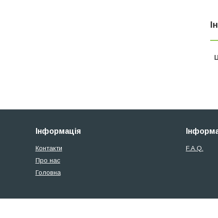
І
Ц
Інформація
Інформа
Контакти
F.A.Q.
Про нас
Головна