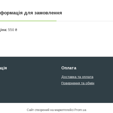
нформація для замовлення
іна:
550 ₴
ція
Оплата
Доставка та оплата
Повернення та обмін
Сайт створений на маркетплейсі
Prom.ua