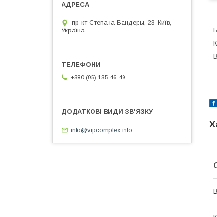
пр-кт Степана Бандеры, 23, Київ,
Україна
К
В
+380 (95) 135-46-49
Х
info@vipcomplex.info
В
К