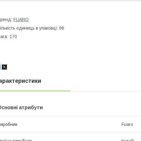
Бренд:
FUARO
ількість одиниць в упаковці: 96
ага: 170
арактеристики
Основні атрибути
иробник
Fuaro
раїна виробник
Китай