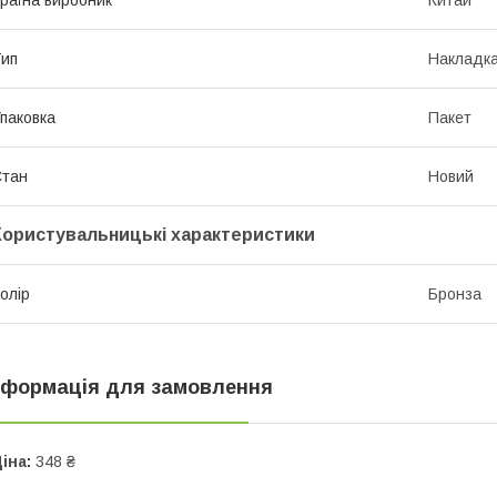
ип
Накладк
паковка
Пакет
Стан
Новий
Користувальницькі характеристики
олір
Бронза
нформація для замовлення
іна:
348 ₴