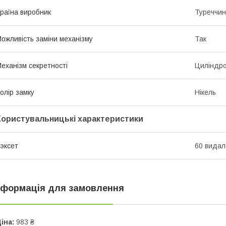
раїна виробник
Туреччи
ожливість заміни механізму
Так
еханізм секретності
Циліндр
олір замку
Нікель
Користувальницькі характеристики
эксет
60 видал
нформація для замовлення
іна:
983 ₴