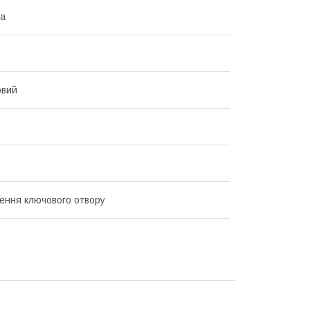
на
овий
ення ключового отвору