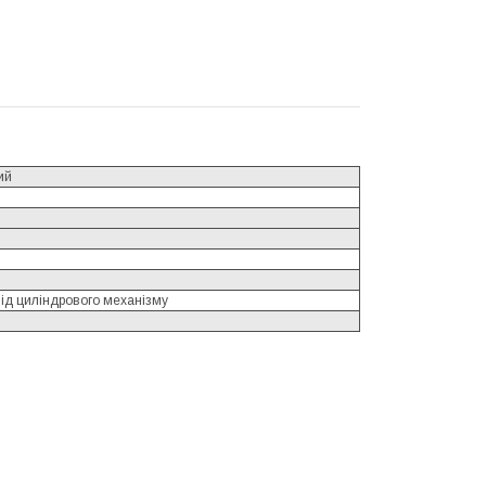
ий
від циліндрового механізму