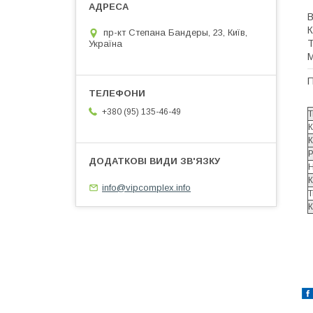
В
К
пр-кт Степана Бандеры, 23, Київ,
Т
Україна
М
П
+380 (95) 135-46-49
Т
К
К
Р
Н
К
info@vipcomplex.info
Т
К