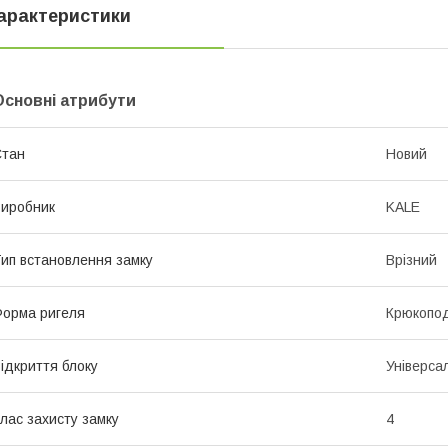
арактеристики
Основні атрибути
Стан
Новий
иробник
KALE
ип встановлення замку
Врізний
орма ригеля
Крюкопод
ідкриття блоку
Універса
лас захисту замку
4