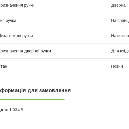
ризначення ручки
Дверна
ип ручки
На планц
еханізм дії ручки
Натискна
ризначення дверної ручки
Для вхід
Стан
Новий
нформація для замовлення
іна:
1 034 ₴