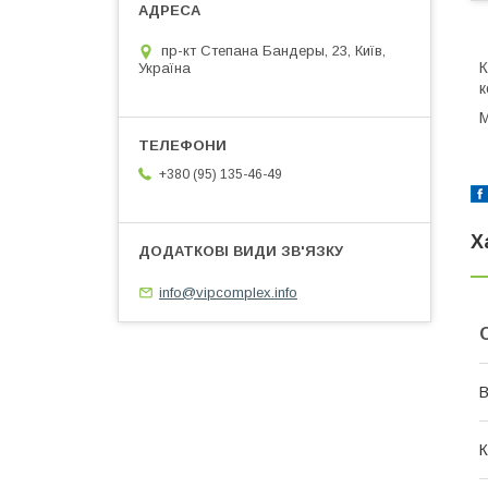
пр-кт Степана Бандеры, 23, Київ,
К
Україна
к
М
+380 (95) 135-46-49
Х
info@vipcomplex.info
В
К