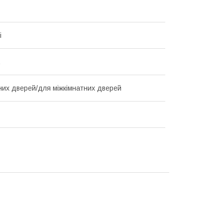
і
них дверей/для міжкімнатних дверей