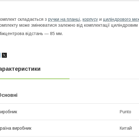
омплект складається з
ручки на планці
,
корпусу
и
циліндрового ме
омплекту може змінюватися залежно від комплектації циліндровим 
іжцентрова відстань — 85 мм.
арактеристики
Основні
иробник
Punto
раїна виробник
Китай