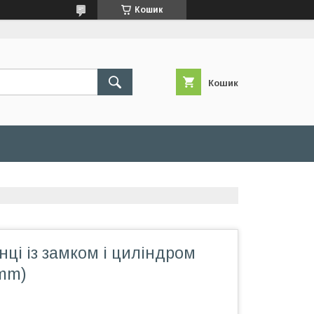
Кошик
Кошик
нці із замком і циліндром
 mm)