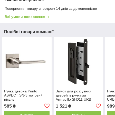
Повернення товару впродовж 14 днів за домовленістю
Всі умови повернення
Подібні товари компанії
Ручка дверна Punto
Замок для розсувних
Ручк
ASPECT SN-3 матовий
дверей із ручками
двер
нікель
Armadillo SH011 URB
URB 
(K.ARC.Q52.ASPECT SN-
BPVD-77 Воронений
585
1 521
989
₴
₴
3)
нікель (графіт, антрацит)
Купити
Купити