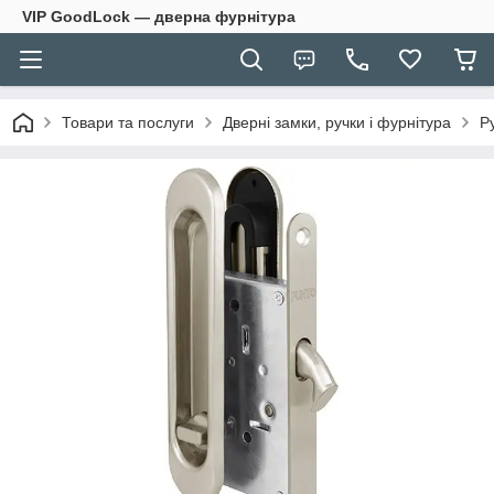
VIP GoodLock — дверна фурнітура
Товари та послуги
Дверні замки, ручки і фурнітура
Р