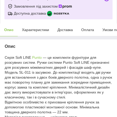
Замовлення під захистом
Доступна доставка
Опис
Характеристики
Доставка
Оплата
Умови п
Опис
Серія Soft LINE
Punto
— це комплекти фурнітури для
розсувних систем. Ручки системи Punto Soft LINE призначені
для розсувних міжкімнатних дверей і фасадів шаф-купе.
Модель SL-011 із засувкою. До комплектації входять дві ручки
для встановлення з двох боків дверного полотна, одна з ручок
має поворотну планку для замикання зсередини приміщення,
корпус замка та комплект кріплення. Мінімалістичний дизайн
дає змогу використовувати в інтер'єрах, оформлених як у
класичному, так і в сучасному стилі.
Відмітною особливістю є приховане кріплення ручок за
допомогою пластикової монтажної основи. Мінімальна
товщина дверного полотна — 22 мм.
Матеріал виготовлення — неіржавка сталь.