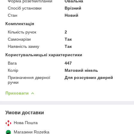
Форма розетки/планки
Овальна
Спосіб установки
Врізний
Стан
Новий
Комплектація
Кількість ручок
2
Самонарізи
Так
Наявність замку
Так
Користувальницькі характеристики
Вага
447
Колір
Матовий нікель
Призначення дверної
Для розсувних дверей
ручки
Приховати
Умови доставки
Нова Пошта
Магазини Rozetka