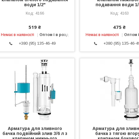
води 1/2"
подавання води 1/
4166
4163
519 ₴
475 ₴
Немає в наявності
Оптом і в роздріб
Немає в наявності
Оптом і
+380 (95) 135-46-49
+380 (95) 135-46-4
Арматура для зливного
Арматура для зливн
бачка подвійний злив 3/6 л з
бачка з тягою вгор
клапаном нижнього
клапаном боковог