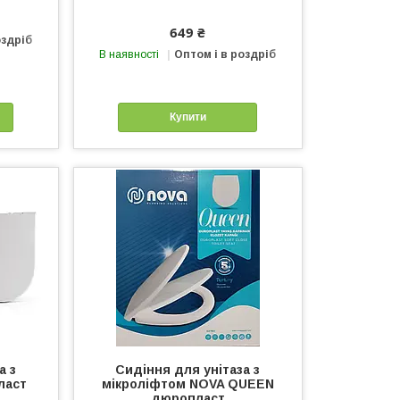
649 ₴
оздріб
В наявності
Оптом і в роздріб
Купити
а з
Сидіння для унітаза з
ласт
мікроліфтом NOVA QUEEN
дюропласт