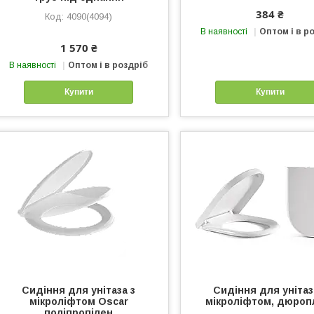
384 ₴
4090(4094)
В наявності
Оптом і в р
1 570 ₴
В наявності
Оптом і в роздріб
Купити
Купити
Сидіння для унітаза з
Сидіння для унітаз
мікроліфтом Oscar
мікроліфтом, дюроп
поліпропілен