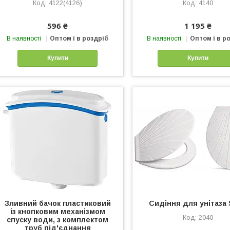
4122(4126)
4140
596 ₴
1 195 ₴
В наявності
Оптом і в роздріб
В наявності
Оптом і в р
Купити
Купити
Зливний бачок пластиковий
Сидіння для унітаза 
із кнопковим механізмом
2040
спуску води, з комплектом
труб під'єднання