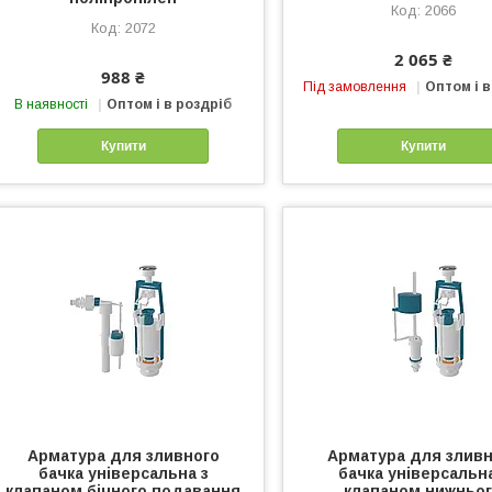
2066
2072
2 065 ₴
988 ₴
Під замовлення
Оптом і в
В наявності
Оптом і в роздріб
Купити
Купити
Арматура для зливного
Арматура для зливн
бачка універсальна з
бачка універсальна
клапаном бічного подавання
клапаном нижньо