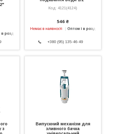
2"
4121(4124)
546 ₴
Немає в наявності
Оптом і в роздріб
 в роздріб
9
+380 (95) 135-46-49
ого
Випускний механізм для
у з
зливного бачка
о
універсальний