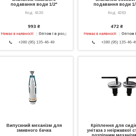
подавання води 1/2"
подавання води 1/
4130
4263
993 ₴
472 ₴
Немає в наявності
Оптом і в роздріб
Немає в наявності
Оптом і
+380 (95) 135-46-49
+380 (95) 135-46-4
Випускний механізм для
Кріплення для сиді
змивного бачка
унітаза з неіржавкої с
розпірним механіз