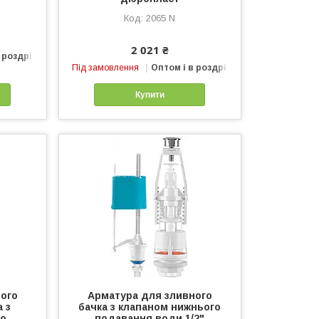
2065 N
2 021 ₴
 роздріб
Під замовлення
Оптом і в роздріб
Купити
ого
Арматура для зливного
 з
бачка з клапаном нижнього
го
подавання води 1/2"