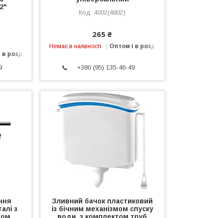
2"
4002(4802)
265 ₴
Немає в наявності
Оптом і в роздріб
 в роздріб
9
+380 (95) 135-46-49
ння
Зливний бачок пластиковий
талі з
із бічним механізмом спуску
мом
води, з комплектом труб