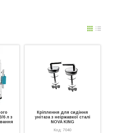
ого
Кріплення для сидіння
/6 л з
унітаза з неіржавкої сталі
авання
NOVA KING
7040