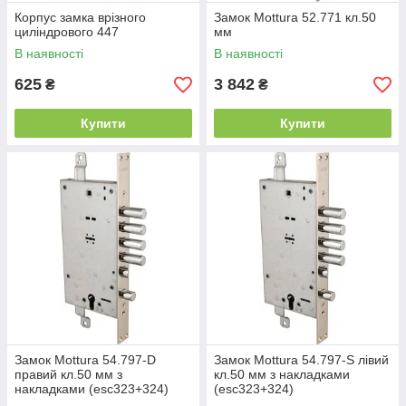
Корпус замка врізного
Замок Mottura 52.771 кл.50
циліндрового 447
мм
В наявності
В наявності
625
3 842
₴
₴
Купити
Купити
Замок Mottura 54.797-D
Замок Mottura 54.797-S лівий
правий кл.50 мм з
кл.50 мм з накладками
накладками (esc323+324)
(esc323+324)