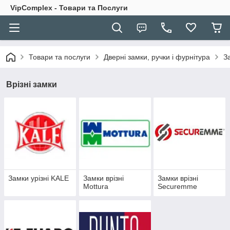
VipComplex - Товари та Послуги
Товари та послуги
Дверні замки, ручки і фурнітура
З
Врізні замки
Замки урізні KALE
Замки врізні
Замки врізні
Mottura
Securemme