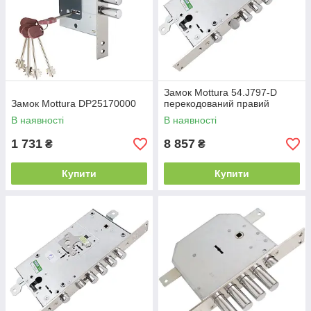
Замок Mottura 54.J797-D
Замок Mottura DP25170000
перекодований правий
В наявності
В наявності
1 731
8 857
₴
₴
Купити
Купити