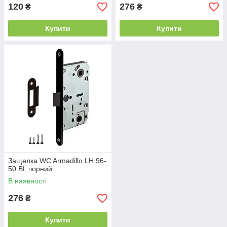
120
276
₴
₴
Купити
Купити
Защелка WC Armadillo LH 96-
50 BL чорний
В наявності
276
₴
Купити