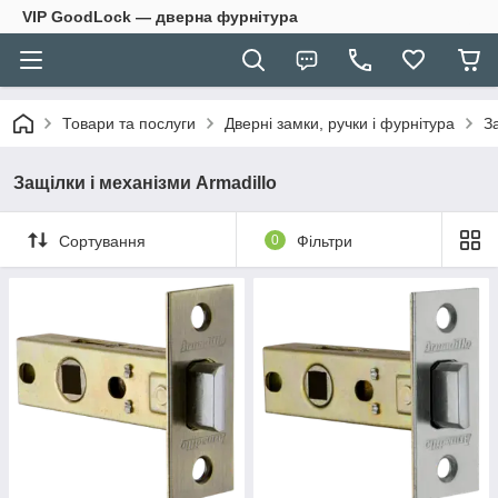
VIP GoodLock — дверна фурнітура
Товари та послуги
Дверні замки, ручки і фурнітура
З
Защілки і механізми Armadillo
Сортування
0
Фільтри